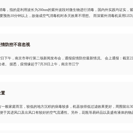
空气消毒，指的是利用波长为260nm的紫外波段对微生物进行消毒，国内外实践均证实，
要预热10分钟以上，故做成空气消毒机时杀灭效果不理想。 而深紫外消毒机采用LED产
疫情防控不容忽视
22日下午，南京市举行第二场新闻发布会，通报疫情防控最新情况。 会上通报：截至22
染者。 据悉，疫情缘起于7月20日上午，南京市江宁
位置
方一般家庭而言，较低的地方沉积的病毒较多，机器放得低过滤效果更好，周围留出30
便于其进风口及出风口有较好的空气流通性。另外，花瓶等易碎品以及盛有液体的物