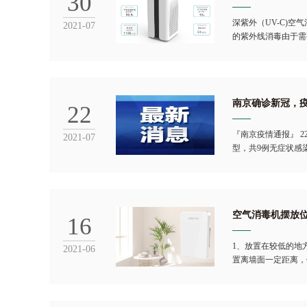
30
深紫外（UV-C)
2021-07
的紫外线消毒由于需
南京确诊新冠，
22
『南京疫情通报』 
2021-07
型，共9例无症状感
空气消毒机摆放
16
1、放置在较低的地
2021-06
置离墙面一定距离，