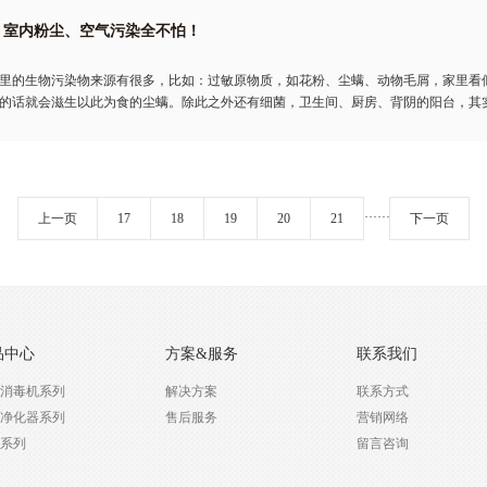
，室内粉尘、空气污染全不怕！
里的生物污染物来源有很多，比如：过敏原物质，如花粉、尘螨、动物毛屑，家里看
的话就会滋生以此为食的尘螨。除此之外还有细菌，卫生间、厨房、背阴的阳台，其
···
···
上一页
17
18
19
20
21
下一页
品中心
方案&服务
联系我们
消毒机系列
解决方案
联系方式
净化器系列
售后服务
营销网络
系列
留言咨询