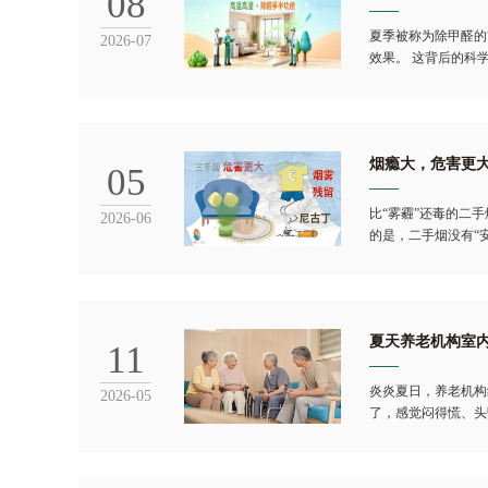
08
夏季被称为除甲醛的
2026-07
效果。 这背后的科
烟瘾大，危害更大
05
比“雾霾”还毒的二
2026-06
的是，二手烟没有“
夏天养老机构室
11
炎炎夏日，养老机构
2026-05
了，感觉闷得慌、头