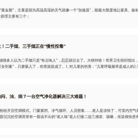
“黄金期”，主要是因为高温高湿的天气就像一个“加速器”，能最大限度地让家具、板
学原理主要有三个：
！二手烟、三手烟正在“慢性投毒”
手烟很多人以为二手烟只是“有点呛人”，忍忍就过去了。大错特错！世界卫生组织指出
安全剂量”，只要吸入了，伤害就造成了。1. 对儿童的伤害：“儿童呼吸频率是成人的2
内闷、浊、病？一台空气净化器解决三大难题！
纷纷开启空调模式。门窗紧闭、冷气循环、人员密集……老人是凉快了，可室内空气却
昏沉沉的空调房里有一股说不出的“老人味”老人们接二连三感冒、咳嗽，传染很快患