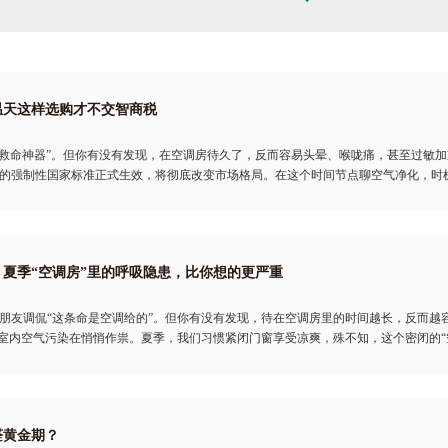
温天这样选购才不交智商税
“救命神器”。但你有没有发现，在空调房待久了，反而容易头晕、喉咙痛，甚至过敏加
的强制性国家标准正式生效，将彻底改变市场格局。在这个时间节点聊空气净化，时
夏季“空调房”里的呼吸隐患，比你想的更严重
朋友调侃“这条命是空调给的”。但你有没有发现，待在空调房里的时间越长，反而越
是室内空气污染在悄悄作祟。夏季，我们习惯紧闭门窗享受凉爽，殊不知，这个密闭的“
醛黄金期？