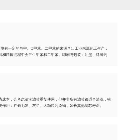
境有一定的危害。Q甲苯、二甲苯的来源？1. 工业来源化工生产：
解和精炼过程中会产生甲苯和二甲苯。印刷与包装：油墨、稀释剂
省成本，会考虑清洗滤芯重复使用，但并非所有滤芯都适合清洗，错
清洗作用：拦截毛发、灰尘、大颗粒污染物，延长其他滤芯寿命。