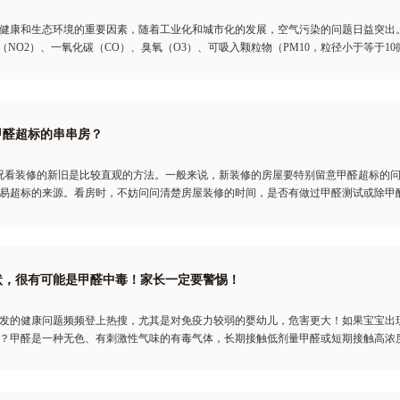
健康和生态环境的重要因素，随着工业化和城市化的发展，空气污染的问题日益突出。我国
（NO2）、一氧化碳（CO）、臭氧（O3）、可吸入颗粒物（PM10，粒径小于等于10微米
甲醛超标的串串房？
况看装修的新旧是比较直观的方法。一般来说，新装修的房屋要特别留意甲醛超标的
易超标的来源。看房时，不妨问问清楚房屋装修的时间，是否有做过甲醛测试或除甲
状，很有可能是甲醛中毒！家长一定要警惕！
发的健康问题频频登上热搜，尤其是对免疫力较弱的婴幼儿，危害更大！如果宝宝出
？甲醛是一种无色、有刺激性气味的有毒气体，长期接触低剂量甲醛或短期接触高浓